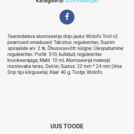
Kategooria
Atomiseerijad
Teenindatava atomiseerija dripi jaoks Wotofo Troll v2
peamised omadused: Takistus: reguleeritav; Suurim
spiraalide arv: 2 tk; Õhusissevõtt: külgne; Ülespuhumine:
reguleeritav; Pistik: 510, kullatud, reguleeritav
kruvikeerajaga; Maht: 10 ml; Atomiseerija materjal:
roostevaba teras, Delriin; Suurus: 22 mm * 24 mm (ilma
Drip tipi kõrguseta); Kaal: 40 g; Tootja: Wotofo
UUS TOODE