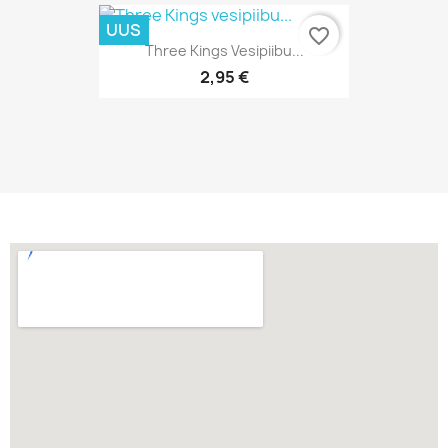
UUS
favorite_border
Kiirvaade

Three Kings Vesipiibu...
2,95 €