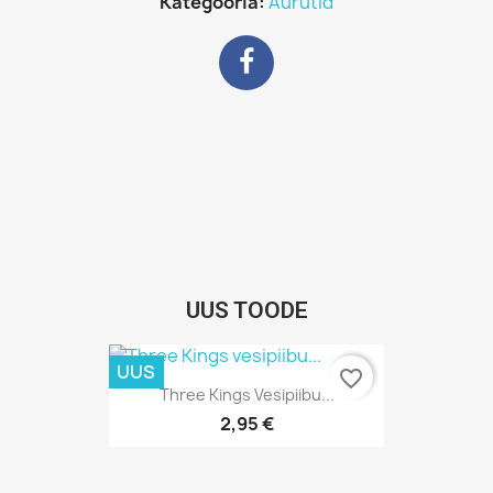
Kategooria
Aurutid
UUS TOODE
UUS
favorite_border
Kiirvaade

Three Kings Vesipiibu...
2,95 €