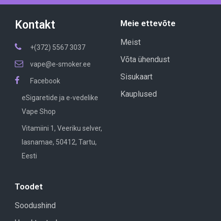
Kontakt
Meie ettevõte
Meist
+(372) 5567 3037
Võta ühendust
vape@e-smoker.ee
Sisukaart
Facebook
Kauplused
eSigaretide ja e-vedelike
Vape Shop
Vitamiini 1, Veeriku selver,
lasnamae, 50412, Tartu,
Eesti
Toodet
Soodushind