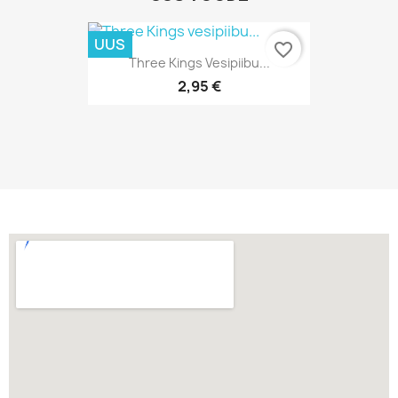
UUS
favorite_border
Kiirvaade

Three Kings Vesipiibu...
2,95 €