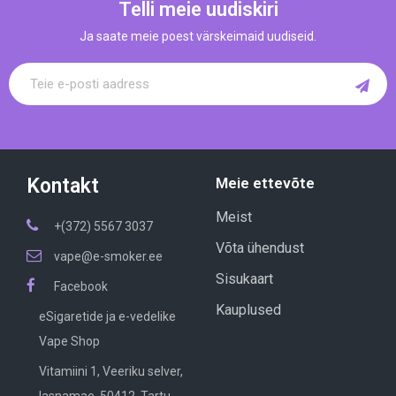
Telli meie uudiskiri
Ja saate meie poest värskeimaid uudiseid.
Kontakt
Meie ettevõte
Meist
+(372) 5567 3037
Võta ühendust
vape@e-smoker.ee
Sisukaart
Facebook
Kauplused
eSigaretide ja e-vedelike
Vape Shop
Vitamiini 1, Veeriku selver,