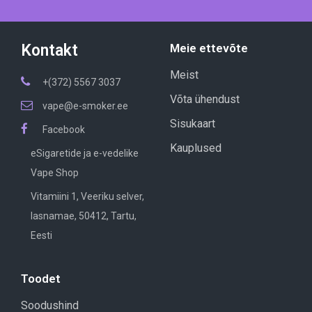
Kontakt
Meie ettevõte
Meist
+(372) 5567 3037
Võta ühendust
vape@e-smoker.ee
Sisukaart
Facebook
Kauplused
eSigaretide ja e-vedelike
Vape Shop
Vitamiini 1, Veeriku selver,
lasnamae, 50412, Tartu,
Eesti
Toodet
Soodushind