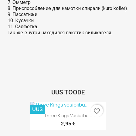
7. Омметр.
8. Приспособление для намотки спирали (kuro koiler).
9. Пассатижи.
10. Кусачки
11. Салфетка.
Так же внутри находился пакетик силикагеля.
UUS TOODE
UUS
favorite_border
Kiirvaade

Three Kings Vesipiibu...
2,95 €