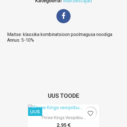
Kategooria
Maitsestajad
Maitse: klassika kombinatsioon poolmagusa noodiga
Annus: 5-10%
UUS TOODE
UUS
favorite_border
Kiirvaade

Three Kings Vesipiibu...
2,95 €