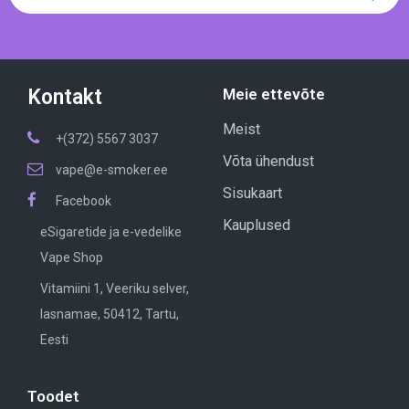
Kontakt
Meie ettevõte
Meist
+(372) 5567 3037
Võta ühendust
vape@e-smoker.ee
Sisukaart
Facebook
Kauplused
eSigaretide ja e-vedelike
Vape Shop
Vitamiini 1, Veeriku selver,
lasnamae, 50412, Tartu,
Eesti
Toodet