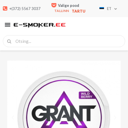
Valige pood
+(372) 5567 3037
ET
TALLINN
TARTU