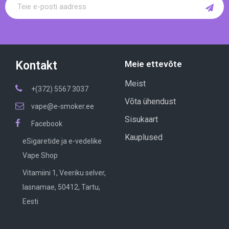
Kontakt
Meie ettevõte
Meist
+(372) 5567 3037
Võta ühendust
vape@e-smoker.ee
Sisukaart
Facebook
Kauplused
eSigaretide ja e-vedelike
Vape Shop
Vitamiini 1, Veeriku selver,
lasnamae, 50412, Tartu,
Eesti