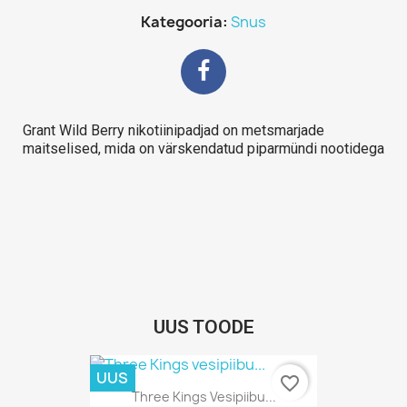
Kategooria
Snus
Grant Wild Berry nikotiinipadjad on metsmarjade
maitselised, mida on värskendatud piparmündi nootidega
UUS TOODE
UUS
favorite_border
Kiirvaade

Three Kings Vesipiibu...