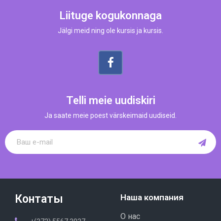
Liituge kogukonnaga
Jälgi meid ning ole kursis ja kursis.
Telli meie uudiskiri
Ja saate meie poest värskeimaid uudiseid.
Контаты
Наша компания
О нас