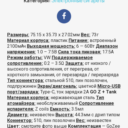
Категория
Электронные сигареты
Размеры:
75.15 х 35.73 х 27.02мм
Вес:
73г
Материал корпуса:
пластик
Питание:
встроенный
2100мАч
Выходная мощность:
6 — 60Вт
Диапазон
напряжения:
1.0 – 7.5В
Сила тока пиковая:
17.5А
Режим работы:
VW
Поддерживаемое
сопротивление:
0.2 – 3.5Ω
Защита:
от низкого /
высокого сопротивления, от перегрева, от
короткого замыкания, от перезаряда / переразряда
Тип коннектора:
стальной 510, пин позолочен,
подпружинен
Экран/диагональ:
цветной
Micro-USB
порт/зарядка:
Type-C, ток зарядки 2А
GO Z + Tank
Материал корпуса:
нержавеющая сталь
Тип
атомайзера:
необслуживаемый
Сопротивление
испарителя:
Z coils
Емкость:
3.5мл
Диаметр:
неизвестен
Высота:
44.3мм с дрип типом
Коннектор:
510, пин позолочен
Вес:
неизвестен
Цвет:
смотрите фото выше
Комплектация
— GoZee