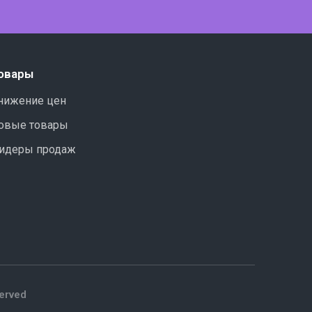
овары
нижение цен
овые товары
идеры продаж
served