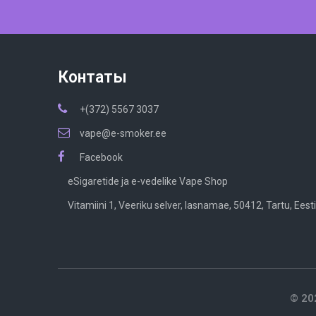
Контаты
+(372) 5567 3037
vape@e-smoker.ee
Facebook
eSigaretide ja e-vedelike Vape Shop
Vitamiini 1, Veeriku selver, lasnamae, 50412, Tartu, Eesti
© 202